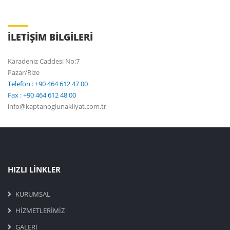
İLETİŞİM BİLGİLERİ
Karadeniz Caddesi No:7
Pazar/Rize
Telefon : +90 464 612 47 00
Fax : +90 464 612 48 00
info@kaptanoglunakliyat.com.tr
HIZLI LİNKLER
KURUMSAL
HİZMETLERİMİZ
GALERİ