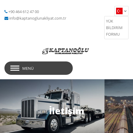
+90 464 612 47 00
info@kaptanoglunakliyat.com.tr
YÜK
BİLDİRİM
FORMU
MENÜ
İletişim